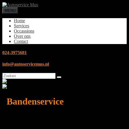
MENU
Home
Services
Occassions
Over ons
Contact
024-3975681
info@autoservicemus.nl
Zoek
naar:
Bandenservice
Wij helpen u graag bij uw bandenkeuze