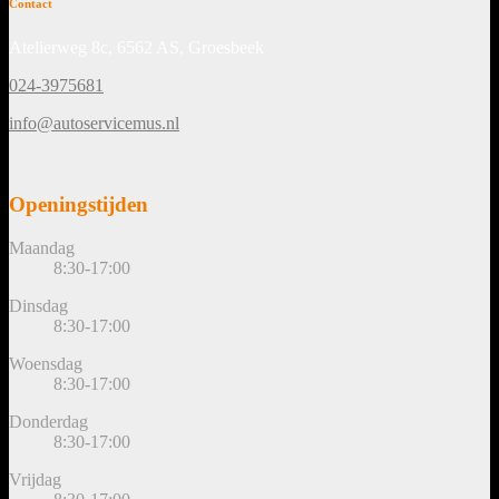
Contact
Atelierweg 8c, 6562 AS, Groesbeek
024-3975681
info@autoservicemus.nl
Openingstijden
Maandag
8:30-17:00
Dinsdag
8:30-17:00
Woensdag
8:30-17:00
Donderdag
8:30-17:00
Vrijdag